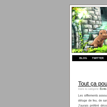
BLOG
TWITTER
Tout ça pou
Dans la catégorie:
Écrits
Les sifflements assou
déluge de feu, de san
J’aurais préféré déc