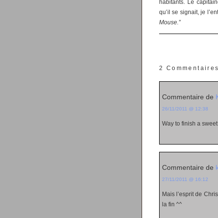
habitants. Le capitaine
qu’il se signait, je l
Mouse.”
2 Commentaire
Commentaire de
26/11/2011 @ 12:38
Way to finish a swee
Commentaire de
27/11/2011 @ 16:12
Mais l’esprit de Chris
la fin ^^