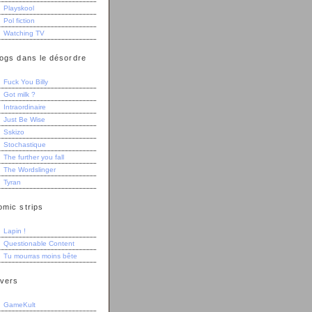
Playskool
Pol fiction
Watching TV
logs dans le désordre
Fuck You Billy
Got milk ?
Intraordinaire
Just Be Wise
Sskizo
Stochastique
The further you fall
The Wordslinger
Tyran
omic strips
Lapin !
Questionable Content
Tu mourras moins bête
ivers
GameKult