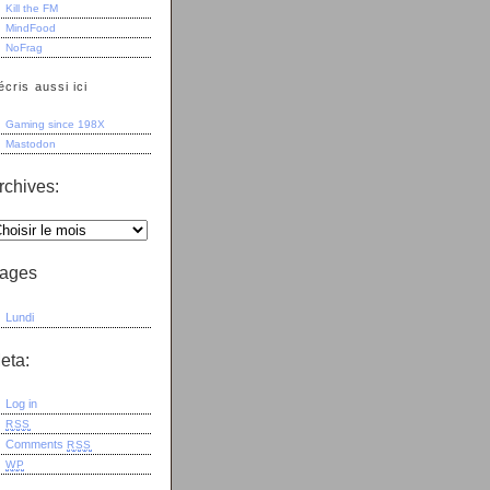
Kill the FM
MindFood
NoFrag
écris aussi ici
Gaming since 198X
Mastodon
rchives:
ages
Lundi
eta:
Log in
RSS
Comments
RSS
WP