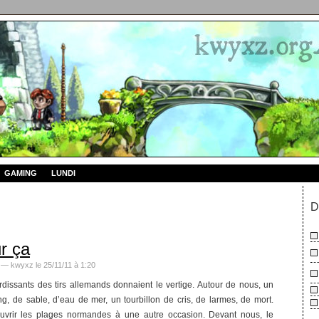
GAMING
LUNDI
D
r ça
— kwyxz le 25/11/11 à 1:20
rdissants des tirs allemands donnaient le vertige. Autour de nous, un
g, de sable, d’eau de mer, un tourbillon de cris, de larmes, de mort.
ouvrir les plages normandes à une autre occasion. Devant nous, le