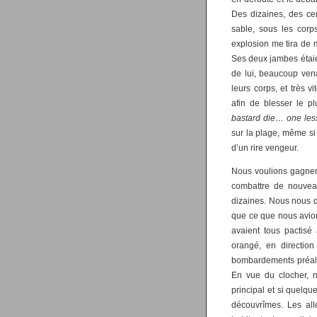
Des dizaines, des cen
sable, sous les corp
explosion me tira de 
Ses deux jambes étaien
de lui, beaucoup vena
leurs corps, et très v
afin de blesser le p
bastard die… one les
sur la plage, même si o
d’un rire vengeur.
Nous voulions gagner a
combattre de nouvea
dizaines. Nous nous de
que ce que nous avions
avaient tous pactisé 
orangé, en direction
bombardements préalab
En vue du clocher, 
principal et si quelque
découvrîmes. Les all