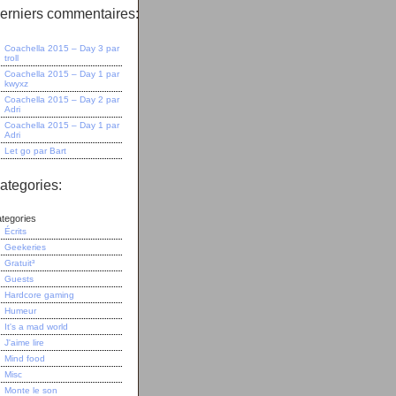
erniers commentaires:
Coachella 2015 – Day 3
par
troll
Coachella 2015 – Day 1
par
kwyxz
Coachella 2015 – Day 2
par
Adri
Coachella 2015 – Day 1
par
Adri
Let go
par
Bart
ategories:
tegories
Écrits
Geekeries
Gratuit³
Guests
Hardcore gaming
Humeur
It's a mad world
J'aime lire
Mind food
Misc
Monte le son