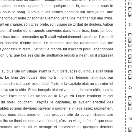
taines de mes copains étaient quelque part, là, dans l’eau, sous le
s, sous le sang. Alors que les larmes perlaient sur mes joues, une
ma torpeur: notre prisonnier allemand venait de marcher sur une mine.
t en charpie, son torse brûlé, son visage se tordait de douleur. Autour
B
ient d’hériter de shrapnels souvenirs dans leurs bras, leurs jambes,
ite tous furent persuadés qu’il avait volontairement sauté sur l’explosif
lus possible d’entre nous. Le capitaine trancha rapidement
“Let the
s poor fuck to feed…”
et tout le monde fut d’accord pour l’abandonner
n jura, une fois ses cris de souffrance réduits à néant, qu’il s’agissait
u plus vite un village avant la nuit, persuadés qu’il nous allait falloir
u. Le long des routes, des morts, hommes, femmes, animaux, par
mandions à quoi ressemblait Paris, si la capitale était un charnier tel
C
 vu sur la côte. Si les français étaient vraiment de notre côté, ou s’ils
avec l’occupant. Les avions de la Royal Air Force fendirent le ciel
 du soleil couchant. D’après le capitaine, ils avaient effectué des
les et nous devrions parvenir à gagner le village assez rapidement.
nous nous séparâmes en trois groupes afin de couvrir chaque axe
D
s tirs se firent entendre vers l’ouest, c’est un village déserté que nous
emands avaient fait le ménage et assassiné les quelques derniers