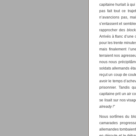
capitaine hurlait à qu
pas fait tout ce traj
n’avancions pas, ma
s’entassent et semble
rapprocher des
bloc
Arrivés à flanc d’une
pour les trente minutes
mais finalement l’une
terraient nos agresseu
nous nous précipitâme
soldats allemands éta
reçut un coup de coute
avoir le temps d’acheve
prisonnier. Tandis qu
capitaine prit un air c
se lisait sur nos visa
already !”
Nous sortîmes du blo
camarades progressai
allemandes tombaient l
en déroute et le déb