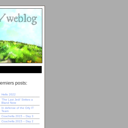
erniers posts:
Hello 2022
‘The Last Jedi’ Strikes a
Bland Note
In defense of the Orly IT
Team
Coachella 2015 – Day 3
Coachella 2015 – Day 2