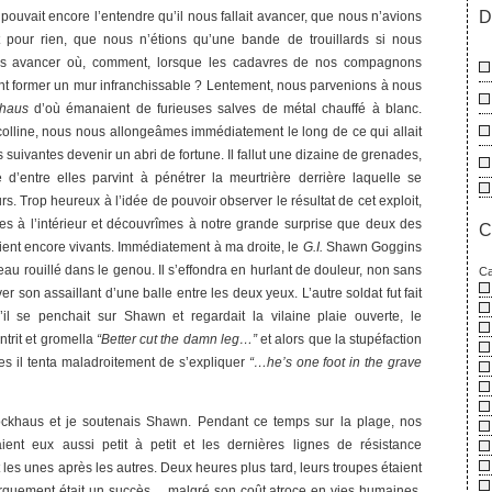
D
i pouvait encore l’entendre qu’il nous fallait avancer, que nous n’avions
et pour rien, que nous n’étions qu’une bande de trouillards si nous
is avancer où, comment, lorsque les cadavres de nos compagnons
nt former un mur infranchissable ? Lentement, nous parvenions à nous
khaus
d’où émanaient de furieuses salves de métal chauffé à blanc.
 colline, nous nous allongeâmes immédiatement le long de ce qui allait
 suivantes devenir un abri de fortune. Il fallut une dizaine de grenades,
 d’entre elles parvint à pénétrer la meurtrière derrière laquelle se
rs. Trop heureux à l’idée de pouvoir observer le résultat de cet exploit,
s à l’intérieur et découvrîmes à notre grande surprise que deux des
C
ient encore vivants. Immédiatement à ma droite, le
G.I.
Shawn Goggins
au rouillé dans le genou. Il s’effondra en hurlant de douleur, non sans
Ca
r son assaillant d’une balle entre les deux yeux. L’autre soldat fut fait
’il se penchait sur Shawn et regardait la vilaine plaie ouverte, le
ontrit et gromella
“Better cut the damn leg…”
et alors que la stupéfaction
ges il tenta maladroitement de s’expliquer
“…he’s one foot in the grave
ckhaus et je soutenais Shawn. Pendant ce temps sur la plage, nos
ent eux aussi petit à petit et les dernières lignes de résistance
es unes après les autres. Deux heures plus tard, leurs troupes étaient
arquement était un succès… malgré son coût atroce en vies humaines.