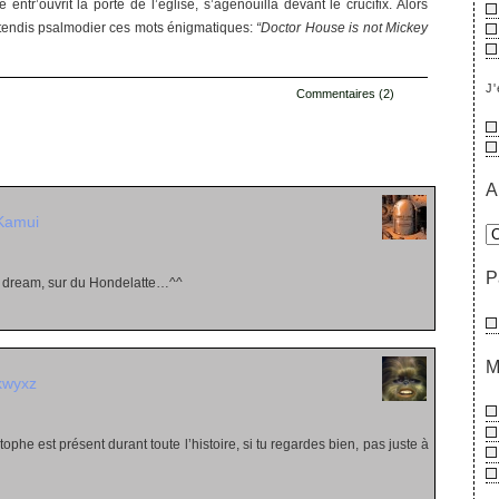
 entr’ouvrit la porte de l’église, s’agenouilla devant le crucifix. Alors
’entendis psalmodier ces mots énigmatiques:
“Doctor House is not Mickey
J'
Commentaires (2)
s
A
Kamui
P
t dream, sur du Hondelatte…^^
M
kwyxz
tophe est présent durant toute l’histoire, si tu regardes bien, pas juste à