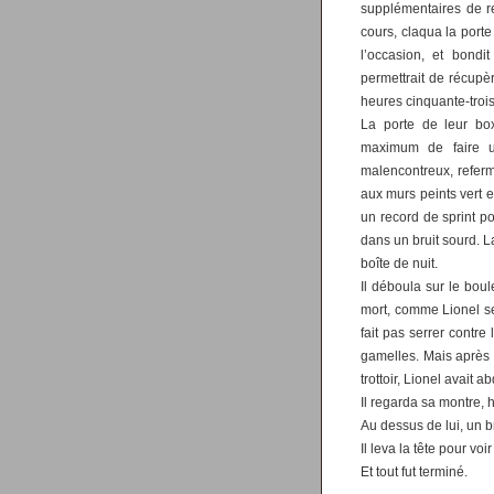
supplémentaires de re
cours, claqua la porte
l’occasion, et bondi
permettrait de récupè
heures cinquante-trois.
La porte de leur box
maximum de faire u
malencontreux, referma
aux murs peints vert et
un record de sprint po
dans un bruit sourd. 
boîte de nuit.
Il déboula sur le boul
mort, comme Lionel se p
fait pas serrer contre 
gamelles. Mais après s’
trottoir, Lionel avait ab
Il regarda sa montre, 
Au dessus de lui, un 
Il leva la tête pour voir
Et tout fut terminé.