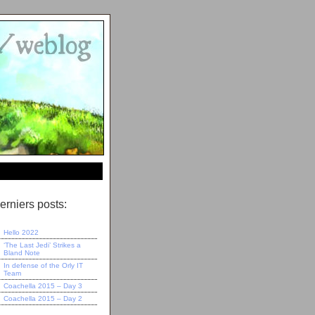
erniers posts:
Hello 2022
‘The Last Jedi’ Strikes a
Bland Note
In defense of the Orly IT
Team
Coachella 2015 – Day 3
Coachella 2015 – Day 2