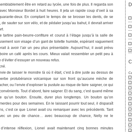
D
aisemblablement être en retard au lycée, une fois de plus. Il regarda son
avec Monsieur Bordet à huit heures. Il jeta un rapide coup d’oeil à sa
quarante-deux. En comptant le temps de se brosser les dents, de se
, de sauter sur son vélo, et de pédaler jusqu’au bahut, il devrait arriver
rt.
re tartine pain-beurre-confiture et courut à l’étage jusqu’à la salle de
ureusement son visage d’un gant de toilette humide, espèrant vaguement
erait à avoir l’air un peu plus présentable. Aujourd’hui, il avait prévu
r boire un café après les cours. Mieux valait ressembler un petit peu à
 d’éviter d’essuyer un nouveau refus.
C
cné.
envie de laisser le monstre là où il était, c’est à dire juste au dessus de
Ca
perbe protubérance volcanique sur son front qu’aucune mèche de
cher, ou l’envie d’exploser la pustule au risque de faire saigner, ce qui
convénients. Tout d’abord, faire saigner. Et du sang, c’est quand même
ble qu’un bouton. Ensuite, durer plus longtemps. Un bouton qu’on
erdes pour des semaines. En le laissant pourrir tout seul, il disparaît
ins, c’est ce que Lionel avait cru remarquer avec les précédents. Tant
. Avec un peu de chance… avec beaucoup de chance, Nelly ne le
’intense réflexion, Lionel avait maintenant cinq bonnes minutes