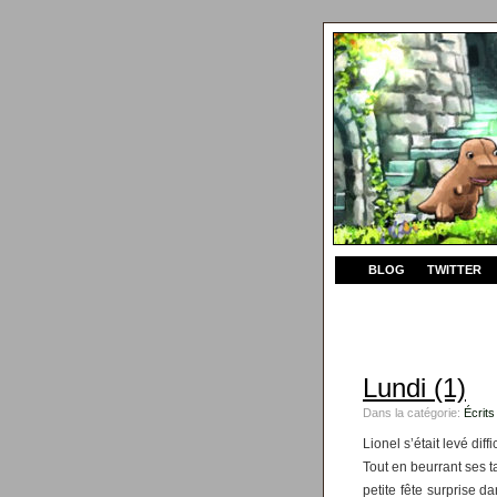
BLOG
TWITTER
Lundi (1)
Dans la catégorie:
Écrits
Lionel s’était levé di
Tout en beurrant ses ta
petite fête surprise 