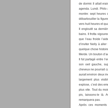
de dormir. Il allait vr
agenda. Lundi. Philo 
montre: sept heures 
débarbouiller la figure
vers huit heures et qua
Il engloutit sa derniè
bains. Il frotta vigo
que l’eau froide l’aid
d’inviter Nelly à alle
quelque chose histoire
Merde. Un bouton d’a
Il fut partagé entre l’
son oeil gauche, su
cheveux ne pourrait ca
aurait environ deux in
largement plus visi
explose, c’est des emm
plus vite. Tout du mo
pis, laissons-le là
remarquera pas.
Après ces moments d