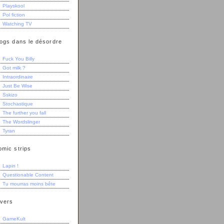
Playskool
Pol fiction
Watching TV
logs dans le désordre
Fuck You Billy
Got milk ?
Intraordinaire
Just Be Wise
Sskizo
Stochastique
The further you fall
The Wordslinger
Tyran
omic strips
Lapin !
Questionable Content
Tu mourras moins bête
ivers
GameKult