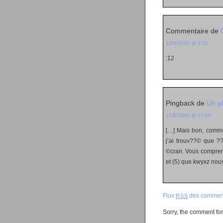
Commentaire de
13/8/2005 @ 0:30
:12
Pingback de
Un pl
17/8/2005 @ 17:49
[…] Mais bon, comme
j’ai trouv??© que ??
©cran. Vous comprendr
et (5) que kwyxz nous
Flux
des comment
RSS
Sorry, the comment form