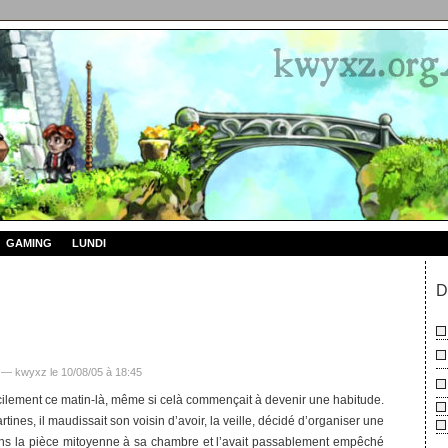
GAMING
LUNDI
D
— kwyxz le 10/08/05 à 18:45
fficilement ce matin-là, même si celà commençait à devenir une habitude.
rtines, il maudissait son voisin d’avoir, la veille, décidé d’organiser une
dans la pièce mitoyenne à sa chambre et l’avait passablement empêché