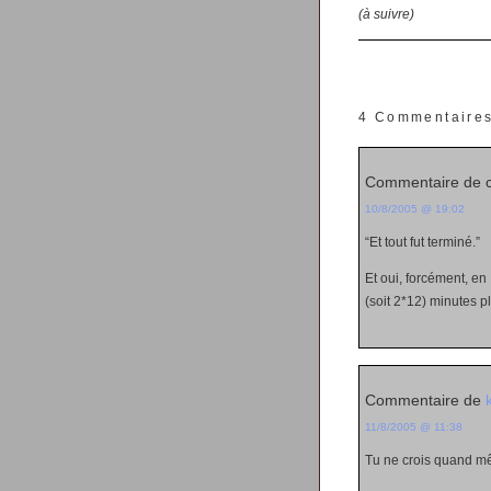
(à suivre)
4 Commentaire
Commentaire de 
10/8/2005 @ 19:02
“Et tout fut terminé.”
Et oui, forcément, en 
(soit 2*12) minutes pl
Commentaire de
11/8/2005 @ 11:38
Tu ne crois quand m