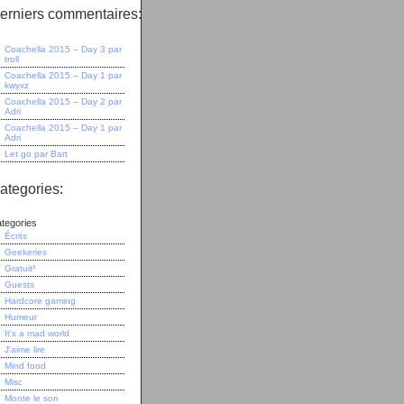
erniers commentaires:
Coachella 2015 – Day 3
par
troll
Coachella 2015 – Day 1
par
kwyxz
Coachella 2015 – Day 2
par
Adri
Coachella 2015 – Day 1
par
Adri
Let go
par
Bart
ategories:
tegories
Écrits
Geekeries
Gratuit³
Guests
Hardcore gaming
Humeur
It's a mad world
J'aime lire
Mind food
Misc
Monte le son