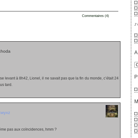
Commentaires (4)
J'
s
choda
A
P
se levant à 8h42, Lionel, il ne savait pas que la fin du monde, c’était 24
us tard.
M
kwyxz
ême pas aux coïncidences, hmm ?