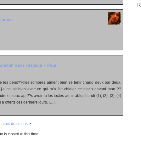
R
Corsac
ancton dans l’espace » Peur.
 les pens??©es sombres aiment bien se tenir chaud deux par deux,
§a collait bien avec ce qui m’a fait chialer ce matin devant mon ??
ez mieux apr??s avoir lu les textes admirables Lundi (1), (2), (3), (4)
 a offerts ces derniers jours. […]
aires de ce post
•
 is closed at this time.