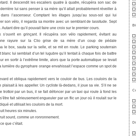
tard. Il descendit les escaliers quatre à quatre, récupèra son sac de
 derrière lui sans penser à sa mère qu’il allait probablement réveiller à
t dans l’ascenseur. Comptant les étages jusqu’au sous-sol qui lui
rer son vélo, il regarda sa montre avec un semblant de lassitude. Sept
B
 Autant dire qu’il pouvait faire une croix sur le premier cours.
 s’ouvrit en grinçant. Il récupèra son vélo rapidement, évitant au
ne rayure sur la Clio grise de sa mère d’un coup de pédale
 le box, sauta sur la selle, et se mit en route. Le parking souterrain
 blanc lui semblait d’un tel lugubre qu’il tentait à chaque fois de battre
ur en sortir à l’extrême limite, alors que la porte automatique se levait
La lumière du gyrophare orange envahissait l’espace comme un spot de
evard et obliqua rapidement vers le couloir de bus. Les couloirs de la
laisait à les appeller. Un cycliste là-dedans, il joue sa vie. S’il ne se
C
le trottoir par un bus, il se fait défoncer par un taxi qui roule à fond les
être fait sérieusement engueuler par un flic un jour où il roulait sur le
diqué et utilisait les couloirs de la mort.
huit heures six minutes.
bruit sourd, comme un ronronnement.
D
 ce que c’était.