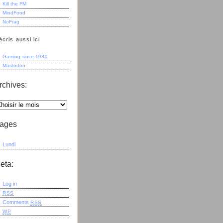
Kill the FM
MindFood
NoFrag
écris aussi ici
Gaming since 198X
Mastodon
rchives:
ages
Lundi
eta:
Log in
RSS
Comments
RSS
WP